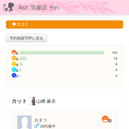
Ash 清瀬店
予約
口コミ
予約画面TOPに戻る
193
16
8
4
3
カット
山﨑 麻衣
おまつ
20代後半