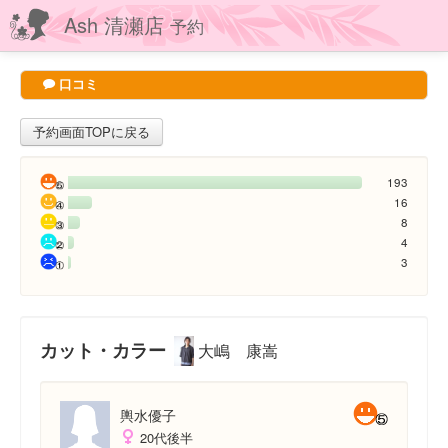
Ash 清瀬店
予約
口コミ
予約画面TOPに戻る
193
16
8
4
3
カット・カラー
大嶋 康嵩
輿水優子
20代後半