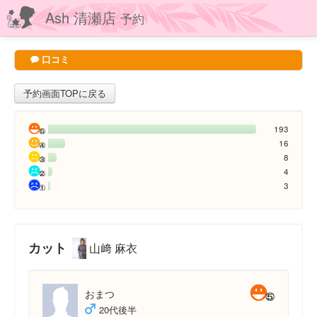
Ash 清瀬店
予約
口コミ
予約画面TOPに戻る
193
16
8
4
3
カット
山﨑 麻衣
おまつ
20代後半