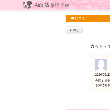
Ash 清瀬店
予約
口コミ
◄ 戻る
カット・
2026/05/2
今回も綺
も気持ち