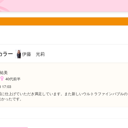
カラー
伊藤 光莉
祐美
40代前半
3 17:03
麗に仕上げていただき満足しています。また新しいウルトラファインバブルの
良かったです。