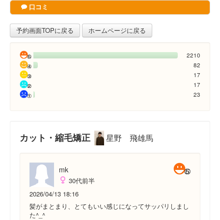
口コミ
予約画面TOPに戻る
ホームページに戻る
2210
82
17
17
23
カット・縮毛矯正
星野 飛雄馬
mk
30代前半
2026/04/13 18:16
髪がまとまり、とてもいい感じになってサッパリしまし
た^_^