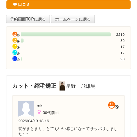
口コミ
予約画面TOPに戻る
ホームページに戻る
2210
82
17
17
23
カット・縮毛矯正
星野 飛雄馬
mk
30代前半
2026/04/13 18:16
髪がまとまり、とてもいい感じになってサッパリしまし
た^_^