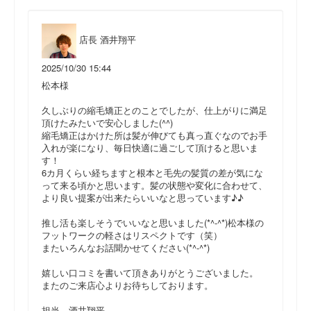
店長 酒井翔平
2025/10/30 15:44
松本様
久しぶりの縮毛矯正とのことでしたが、仕上がりに満足
頂けたみたいで安心しました(^^)
縮毛矯正はかけた所は髪が伸びても真っ直ぐなのでお手
入れが楽になり、毎日快適に過ごして頂けると思いま
す！
6カ月くらい経ちますと根本と毛先の髪質の差が気にな
って来る頃かと思います。髪の状態や変化に合わせて、
より良い提案が出来たらいいなと思っています♪♪
推し活も楽しそうでいいなと思いました(*^-^*)松本様の
フットワークの軽さはリスペクトです（笑）
またいろんなお話聞かせてください(*^-^*)
嬉しい口コミを書いて頂きありがとうございました。
またのご来店心よりお待ちしております。
担当 酒井翔平