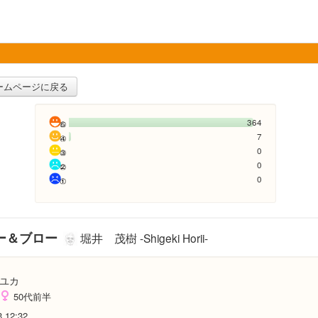
ームページに戻る
364
7
0
0
0
ー＆ブロー
堀井 茂樹 -Shigeki Horii-
ユカ
50代前半
3 12:32