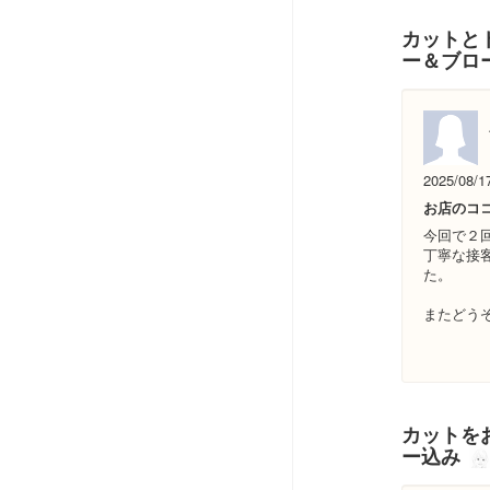
カットと
ー＆ブロ
2025/08/1
お店のコ
今回で２
丁寧な接
た。
またどう
カットをお
ー込み