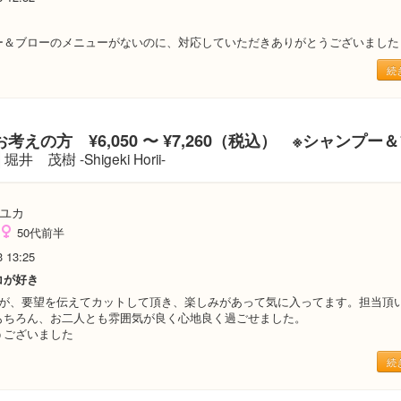
ー＆ブローのメニューがないのに、対応していただきありがとうございました
続
考えの方 ¥6,050 〜 ¥7,260（税込） ※シャンプー
堀井 茂樹 -Shigeki Horii-
ユカ
50代前半
3 13:25
コが好き
すが、要望を伝えてカットして頂き、楽しみがあって気に入ってます。担当頂
もちろん、お二人とも雰囲気が良く心地良く過ごせました。
うございました
続