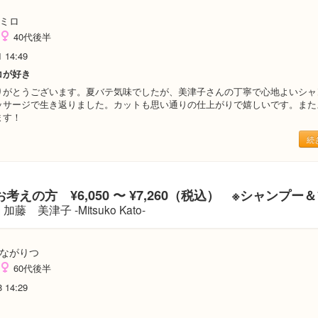
ミロ
40代後半
1 14:49
コが好き
りがとうございます。夏バテ気味でしたが、美津子さんの丁寧で心地よいシャ
ッサージで生き返りました。カットも思い通りの仕上がりで嬉しいです。また
ます！
続
考えの方 ¥6,050 〜 ¥7,260（税込） ※シャンプー
加藤 美津子 -Mitsuko Kato-
ながりつ
60代後半
8 14:29