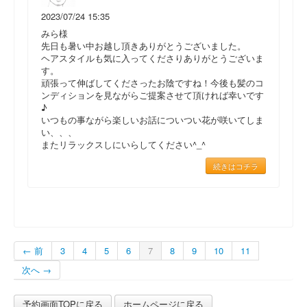
2023/07/24 15:35
みら様
先日も暑い中お越し頂きありがとうございました。
ヘアスタイルも気に入ってくださりありがとうございま
す。
頑張って伸ばしてくださったお陰ですね！今後も髪のコ
ンディションを見ながらご提案させて頂ければ幸いです
♪
いつもの事ながら楽しいお話についつい花が咲いてしま
い、、、
またリラックスしにいらしてください^_^
続きはコチラ
← 前
3
4
5
6
7
8
9
10
11
次へ →
予約画面TOPに戻る
ホームページに戻る