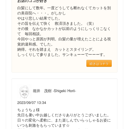
お店のココが好き
白髪にして数年。一度どうしても断れなくてカットを別
の美容院へ・・・。がしかし
やはり悲しい結果でした。
その旨を伝えて快く 救済頂きました。（笑）
その後 なかなかカットが以前のようにしっくりこなく
て 毎回相談。
今回やっと原因が判明。白髪の量が増えたことによる視
覚的違和感。でした。
納得。それを踏まえ カットとスタイリング。
しっくりして参りました。サンキューーでーーーす。
続きはコチラ
堀井 茂樹 -Shigeki Horii-
2023/09/07 13:34
ちょうちょ様
先日も暑い中お越しくださりありがとうございました。
日々の変化へ柔軟に、また楽しんでいらっしゃるお姿に
いつも刺激をもらっています☆