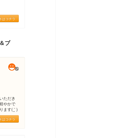
きはコチラ
ー＆ブ
いただき
軽やかで
 ¨̮ )
きはコチラ