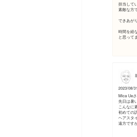
担当して
素敵な方
できあが
時間を経
と思って
堀
2023/08/3
Mica Ue
先日は暑
こんなに
初めての
ヘアスタ
遠方です