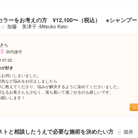
ラーをお考えの方 ¥12,100〜（税込） ※シャンプ
加藤 美津子 -Mitsuko Kato-
きち
30代後半
3 07:22
コが好き
にお伺いしまいました。
退色など悩みをお伝えしましたら
寧に教えてくださり、悩みが解決するように染めてくださいました。
重なるお客さんも少なく、落ち着いて過ごせるのも嬉しいです。
お願いします！
続
ストと相談したうえで必要な施術を決めたい方
堀井