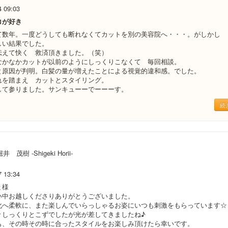
4 09:03
コが好き
て数年。一度どうしても断れなくてカットを別の美容院へ・・・。がしかし
しい結果でした。
伝えて快く 救済頂きました。（笑）
なかなかカットが以前のようにしっくりこなくて 毎回相談。
と原因が判明。白髪の量が増えたことによる視覚的違和感。でした。
れを踏まえ カットとスタイリング。
して参りました。サンキューーでーーーす。
続
井 茂樹 -Shigeki Horii-
7 13:34
ょ様
い中お越しくださりありがとうございました。
化へ柔軟に、また楽しんでいらっしゃるお姿にいつも刺激をもらっています☆
々しっくりとこずでしたが光が差してきましたね♪
も、その時その時に合ったスタイルをお楽しみ頂けたら幸いです。