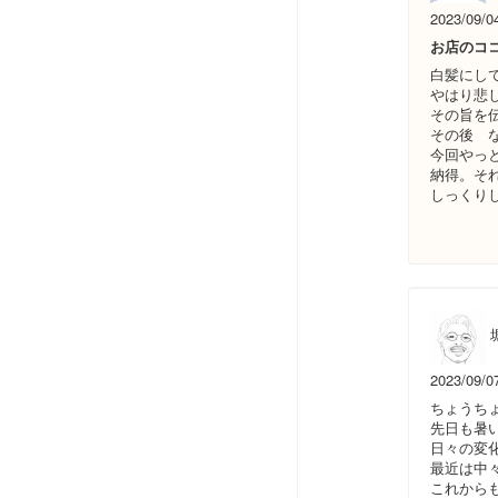
2023/09/0
お店のコ
白髪にし
やはり悲
その旨を
その後 
今回やっ
納得。そ
しっくり
堀
2023/09/0
ちょうち
先日も暑
日々の変
最近は中
これから