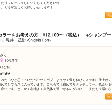
またリフレッシュしにいらしてくださいね！
そ、どうぞ宜しくお願いいたします！
続
ラーをお考えの方 ¥12,100〜（税込） ※シャンプ
堀井 茂樹 -Shigeki Horii-
みら
50代前半
6 16:34
コが好き
てみたいなと思っていたパッツンボブ、ようやく髪も伸びてステキに仕上げて
重めでとても気に入っています。こちらでは初めてリタッチカラー…色合いも
良いです。とにかく心地よく自然体で過ごせるのがいい！！またお世話になります(
続