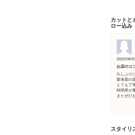
カットとカ
ロー込み
2023/08/0
お店のコ
久しぶり
髪表面の
とても丁
時間帯が
またぜひ
スタイリ