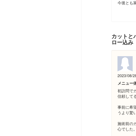
今後とも
カットとパ
ロー込み
2023/08/2
メニュー
初訪問で
信頼して
事前に希
うより驚い
施術前の
心でした