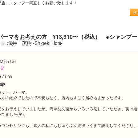
家族、スタッフ一同宜しくお願い致します！
続
ーマをお考えの方 ¥13,910〜（税込） ※シャンプ
堀井 茂樹 -Shigeki Horii-
Mica Ue
8 21:09
体験
カット、パーマ。
る方の紹介でしたので不安もなく、店内もすごく居心地よかったです。
望をお伝えしていましたが、簡単な文面からいろいろ察していただき、実は嬉
てました(笑)。
カウンセリングも、素人の私にもじゅうぶん納得いくまで説明してくださり、
。