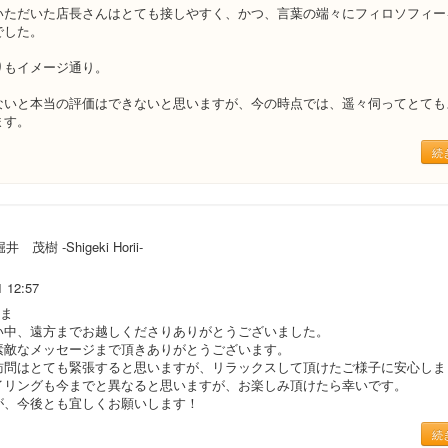
いただいた店長さんはとても接しやすく、かつ、言葉の端々にフィロソフィー
でした。
りもイメージ通り。
ないと本当の評価はできないと思いますが、今の時点では、遥々伺ってとても
ます。
続
井 茂樹 -Shigeki Horii-
1 12:57
さま
い中、遠方までお越しくださりありがとうございました。
素敵なメッセージまで頂きありがとうございます。
訪問はとても緊張すると思いますが、リラックスして頂けたご様子に安心しま
イリングも今までと異なると思いますが、お楽しみ頂けたら幸いです。
が、今後とも宜しくお願いします！
続