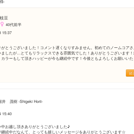
ii-
枝豆
40代前半
3 15:37
りがとうございました！コメント遅くなりすみません。初めてのノームコアさ
いましたが…とてもリラックスできる雰囲気でした！ありがとうございます！
、カラーもして頂きハッピーが今も継続中です！今後ともよろしくお願いいた
続
井 茂樹 -Shigeki Horii-
4 15:40
い中お越し頂きありがとうございました♪
が継続中だなんて、とっても嬉しいメッセージをありがとうございます☆