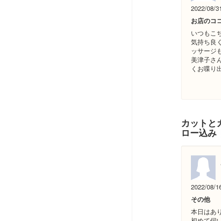
2022/08/3
お店のコ
いつもこ
気持ち良
ッサージ
美津子さ
くお喋り
カットとカ
ロー込み
2022/08/1
その他
本日はあり
初めて伺