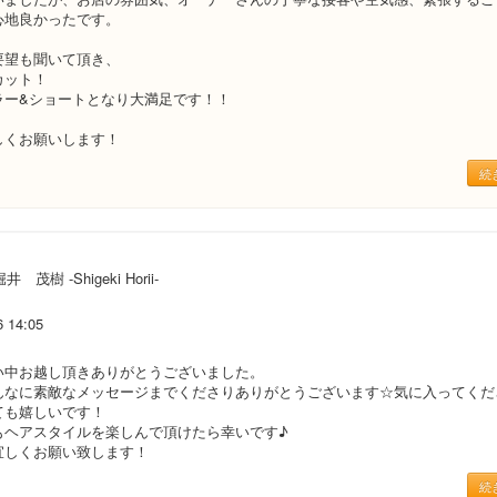
心地良かったです。
要望も聞いて頂き、
カット！
ラー&ショートとなり大満足です！！
しくお願いします！
続
井 茂樹 -Shigeki Horii-
6 14:05
い中お越し頂きありがとうございました。
んなに素敵なメッセージまでくださりありがとうございます☆気に入ってくだ
ても嬉しいです！
もヘアスタイルを楽しんで頂けたら幸いです♪
宜しくお願い致します！
続