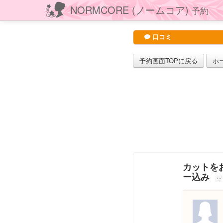
NORMCORE (ノームコア)
予約
口コミ
予約画面TOPに戻る
ホ
カットをお
ー込み