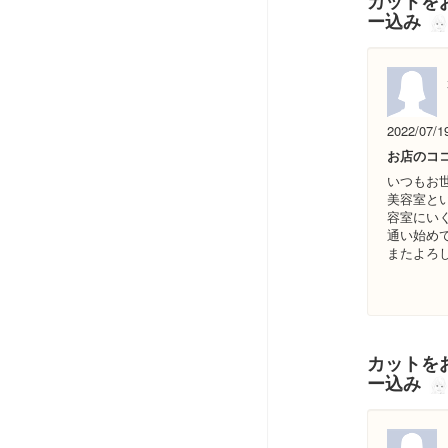
カットをお
ー込み
2022/07/1
お店のコ
いつもお
美容室と
容室にい
通い始め
またよろ
カットをお
ー込み