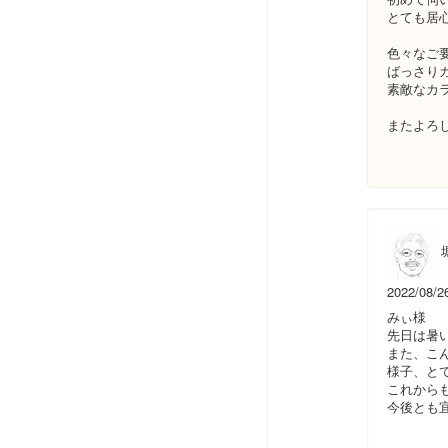
とても居
色々なご
ばっさり
素敵なカ
またよろ
堀
2022/08/2
みぃ様
先日は暑
また、こ
様子、と
これから
今後とも