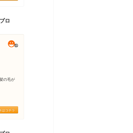
＆ブロ
髪の毛が
きはコチラ