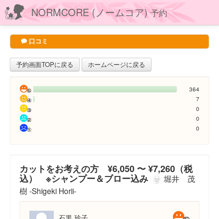
NORMCORE (ノームコア)
予約
口コミ
予約画面TOPに戻る
ホームページに戻る
364
7
0
0
0
カットをお考えの方 ¥6,050 〜 ¥7,260（税
込） ※シャンプー＆ブロー込み
堀井 茂
樹 -Shigeki Horii-
石黒 玲子