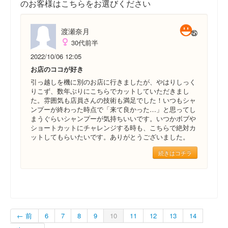
のお客様はこちらをお選びください
渡瀬奈月
30代前半
2022/10/06 12:05
お店のココが好き
引っ越しを機に別のお店に行きましたが、やはりしっく
りこず、数年ぶりにこちらでカットしていただきまし
た。雰囲気も店員さんの技術も満足でした！いつもシャ
ンプーが終わった時点で「来て良かった…」と思ってし
まうぐらいシャンプーが気持ちいいです。いつかボブや
ショートカットにチャレンジする時も、こちらで絶対カ
ットしてもらいたいです。ありがとうございました。
続きはコチラ
← 前
6
7
8
9
10
11
12
13
14