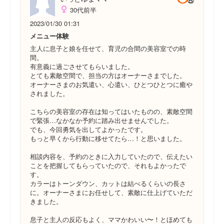
30代前半
2023/01/30 01:31
メニュー体験
主人に息子と娘を任せて、育児の合間の美容室での時
間。
有意義に過ごさせてもらいました。
とても素敵空間で、担当の方はオーナーさまでした。
オーナーさまのお気遣い、心遣い、ひとつひとつに癒や
されました。
こちらの美容室の存在は知ってはいたものの、素敵空間
で緊張…なかなか予約に踏み出せませんでした。
でも、今回勇気を出してよかったです。
もっと早くから行動に移せてたら…！と思いました。
相談内容を、予約のときに入力していたので、伝えたい
ことを把握してもらっていたので、それもよかったで
す。
カラーはトーンダウン、カットは結べるくらいの長さ
に。オーナーさまにお任せして、素敵に仕上げていただ
きました。
息子と主人の反応もよく、ママかわいい〜！とほめても