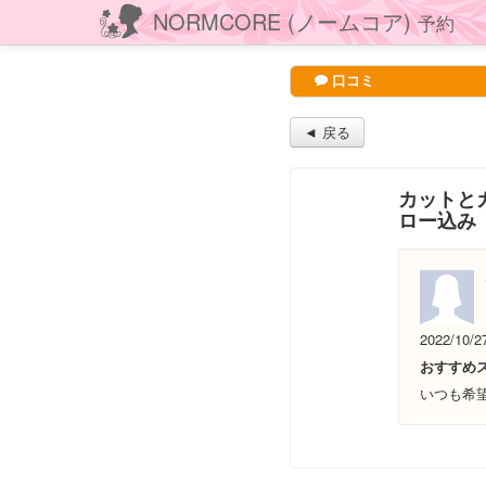
NORMCORE (ノームコア)
予約
口コミ
◄ 戻る
カットとカ
ロー込み
2022/10/2
おすすめ
いつも希