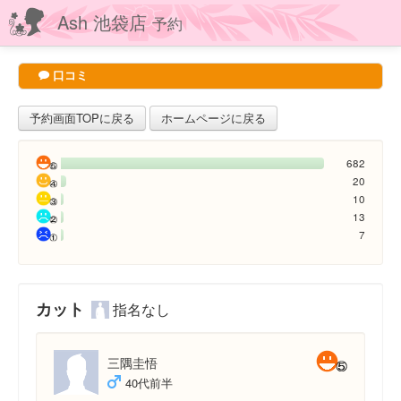
Ash 池袋店
予約
口コミ
予約画面TOPに戻る
ホームページに戻る
682
20
10
13
7
カット
指名なし
三隅圭悟
40代前半