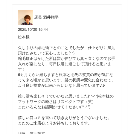
店長 酒井翔平
2025/10/30 15:44
松本様
久しぶりの縮毛矯正とのことでしたが、仕上がりに満足
頂けたみたいで安心しました(^^)
縮毛矯正はかけた所は髪が伸びても真っ直ぐなのでお手
入れが楽になり、毎日快適に過ごして頂けると思いま
す！
6カ月くらい経ちますと根本と毛先の髪質の差が気にな
って来る頃かと思います。髪の状態や変化に合わせて、
より良い提案が出来たらいいなと思っています♪♪
推し活も楽しそうでいいなと思いました(*^-^*)松本様の
フットワークの軽さはリスペクトです（笑）
またいろんなお話聞かせてください(*^-^*)
嬉しい口コミを書いて頂きありがとうございました。
またのご来店心よりお待ちしております。
担当 酒井翔平