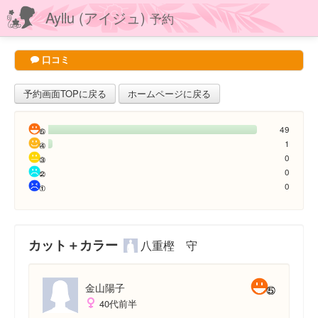
Ayllu (アイジュ)
予約
口コミ
予約画面TOPに戻る
ホームページに戻る
49
1
0
0
0
カット＋カラー
八重樫 守
金山陽子
40代前半