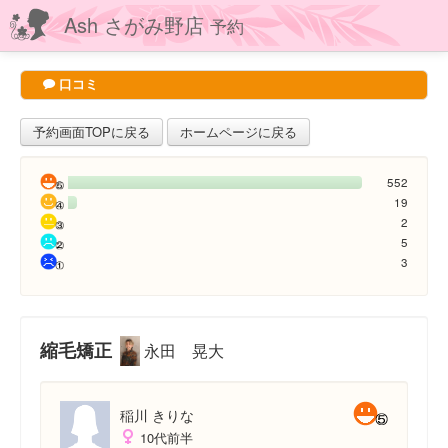
Ash さがみ野店
予約
口コミ
予約画面TOPに戻る
ホームページに戻る
552
19
2
5
3
縮毛矯正
永田 晃大
稲川 きりな
10代前半