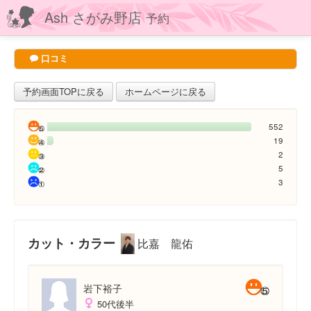
Ash さがみ野店
予約
口コミ
予約画面TOPに戻る
ホームページに戻る
552
19
2
5
3
カット・カラー
比嘉 龍佑
岩下裕子
50代後半