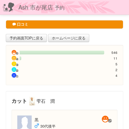
Ash 市が尾店
予約
口コミ
予約画面TOPに戻る
ホームページに戻る
546
11
5
2
4
カット
雫石 潤
黒
30代後半