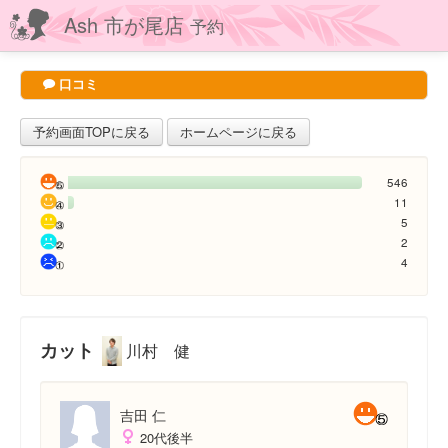
Ash 市が尾店
予約
口コミ
予約画面TOPに戻る
ホームページに戻る
546
11
5
2
4
カット
川村 健
吉田 仁
20代後半