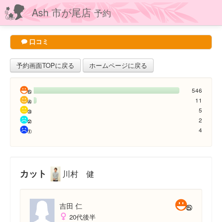
Ash 市が尾店
予約
口コミ
予約画面TOPに戻る
ホームページに戻る
546
11
5
2
4
カット
川村 健
吉田 仁
20代後半