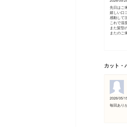
2026/05/2
先日はご
嬉しい口
感動して
これで湿
また髪型
またのご
カット・
2026/05/1
毎回あり