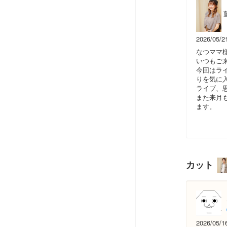
2026/05/2
なつママ
いつもご
今回はラ
りを気に
ライブ、
また来月
ます。
カット
2026/05/1