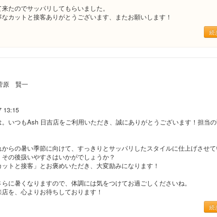
て来たのでサッパリしてもらいました。
寧なカットと接客ありがとうございます、またお願いします！
続
菅原 賢一
7 13:15
は。いつもAsh 日吉店をご利用いただき、誠にありがとうございます！担当
れからの暑い季節に向けて、すっきりとサッパリしたスタイルに仕上げさせて
、その後扱いやすさはいかがでしょうか？
カットと接客」とお褒めいただき、大変励みになります！
さらに暑くなりますので、体調には気をつけてお過ごしくださいね。
来店を、心よりお待ちしております！
続