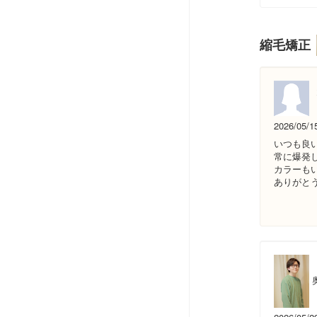
縮毛矯正
2026/05/1
いつも良
常に爆発
カラーも
ありがと