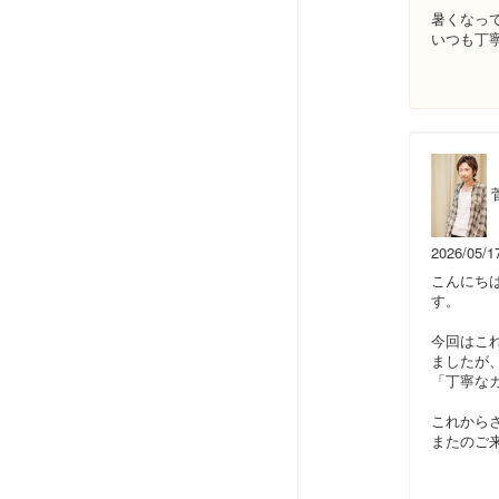
暑くなっ
いつも丁
2026/05/1
こんにち
す。
今回はこ
ましたが
「丁寧な
これから
またのご