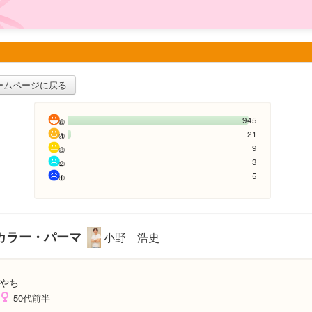
ームページに戻る
945
21
9
3
5
カラー・パーマ
小野 浩史
やち
50代前半