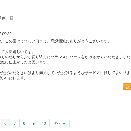
菅原 賢一
7 09:32
は。この度はうれしい口コミ、高評価誠にありがとうございます。
けて大変嬉しいです。
つもの感じから少し切り込んだバランスにパーマをかけさせていただきました
素敵に仕上がったと思います。
いただいたときにはより満足していただけるようなサービス目指してまいりま
願いいたします。
続
6
7
8
9
10
次へ →