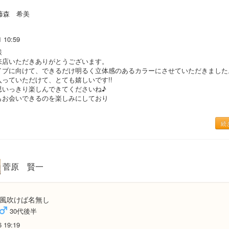
藤森 希美
1 10:59
様
来店いただきありがとうございます。
イブに向けて、できるだけ明るく立体感のあるカラーにさせていただきました
入っていただけて、とても嬉しいです!!
思いっきり楽しんできてくださいね♪
もお会いできるのを楽しみにしており
続
菅原 賢一
風吹けば名無し
30代後半
6 19:19