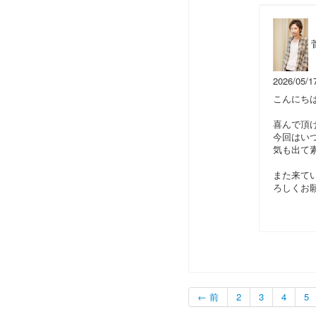
2026/05/1
こんにち
喜んで頂
今回はい
気も出て
また来て
ろしくお
← 前
2
3
4
5