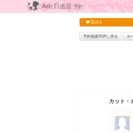
Ash 日吉店
予約
口コミ
予約画面TOPに戻る
ホ
カット・