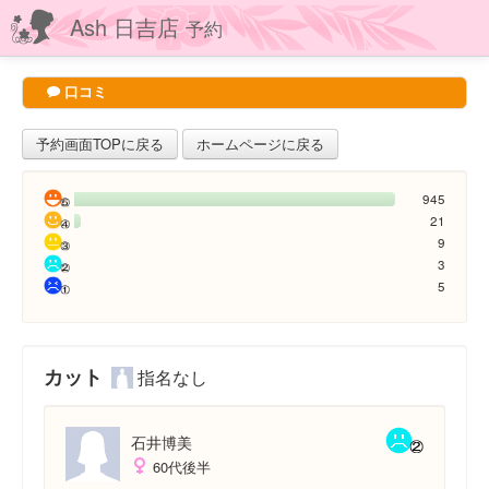
Ash 日吉店
予約
口コミ
予約画面TOPに戻る
ホームページに戻る
945
21
9
3
5
カット
指名なし
石井博美
60代後半