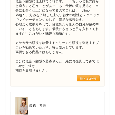
似合う髪型に仕上げてくれます。．「ちょっと私の好み
と違う」と思うことがあっても、最後に鏡を見ると、自
分に似合う仕上げになってるのでこれは、’Fujimori
Magic!’。好みを了解した上で、彼女の感性とテクニック
でマイナーチェンジをして、満足な出来栄え。
心地よく居眠りをして、目覚めたら別人の自分が鏡の中
にいることもあります。最後にささっと手を入れてくれ
ますが、これがひと味違う秘訣かも。
カサカサの頭皮を改善するクリームや頭皮を刺激するブ
ラシを勧めていただき、毎日愛用しています。
高価すぎる商品ではありません。
自分に似合う髪型を藤森さんと一緒に再発見してみては
いかがですか。
期待を裏切りません。
続きはコチラ
藤森 希美