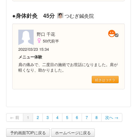
●身体針灸 45分
つむぎ鍼灸院
野口 千花
50代前半
2022/03/23 15:34
メニュー体験
肩の痛みで、二度目の施術でお世話になりました。肩が
軽くなり、助かりました。
続きはコチラ
← 前
1
2
3
4
5
6
7
8
次へ →
予約画面TOPに戻る
ホームページに戻る