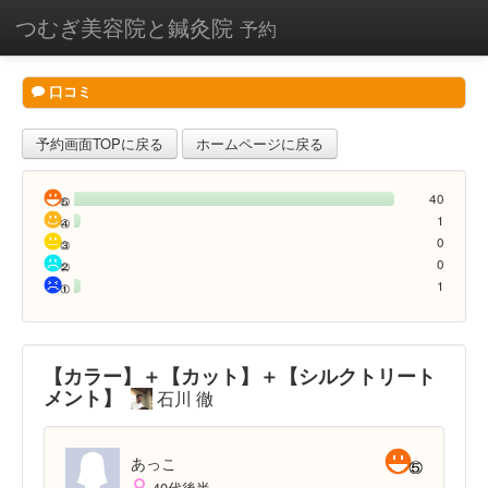
つむぎ美容院と鍼灸院
予約
口コミ
予約画面TOPに戻る
ホームページに戻る
40
1
0
0
1
【カラー】＋【カット】＋【シルクトリート
メント】
石川 徹
あっこ
40代後半