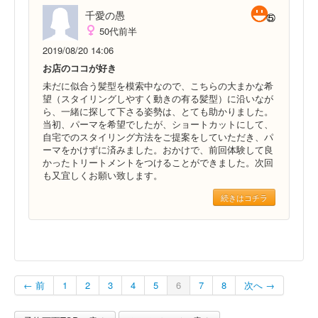
千愛の愚
50代前半
2019/08/20 14:06
お店のココが好き
未だに似合う髪型を模索中なので、こちらの大まかな希
望（スタイリングしやすく動きの有る髪型）に沿いなが
ら、一緒に探して下さる姿勢は、とても助かりました。
当初、パーマを希望でしたが、ショートカットにして、
自宅でのスタイリング方法をご提案をしていただき、パ
ーマをかけずに済みました。おかけで、前回体験して良
かったトリートメントをつけることができました。次回
も又宜しくお願い致します。
続きはコチラ
← 前
1
2
3
4
5
6
7
8
次へ →