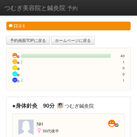
つむぎ美容院と鍼灸院
予約
口コミ
予約画面TOPに戻る
ホームページに戻る
40
1
0
0
1
●身体針灸 90分
つむぎ鍼灸院
NH
50代後半