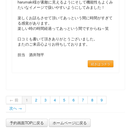
harumaki様が素敵に見えるようにそして機能性もよくみ
たいなイメージで扱いやすいようにしてみました！
楽しくお話もさせて頂いてあっという間に時間がすぎて
る感覚があります。
楽しい時の時間経過ってあっという間ですからね～笑
口コミも書いて頂きありがとうございました。
またのご来店心よりお待ちしております。
担当 酒井翔平
続きはコチラ
← 前
1
2
3
4
5
6
7
8
9
次へ →
予約画面TOPに戻る
ホームページに戻る