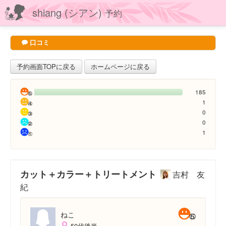
shiang (シアン)
予約
口コミ
予約画面TOPに戻る
ホームページに戻る
185
1
0
0
1
カット＋カラー＋トリートメント
吉村 友
紀
ねこ
50代後半