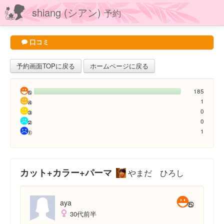
shiang (シアン)
予約
口コミ
予約画面TOPに戻る
ホームページに戻る
185
1
0
0
1
カット+カラー+パーマ
やまだ ひろし
aya
30代前半