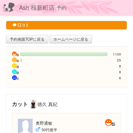
Ash 桜新町店
予約
口コミ
予約画面TOPに戻る
ホームページに戻る
1100
25
8
8
6
カット
徳久 真紀
奥野通敏
50代後半