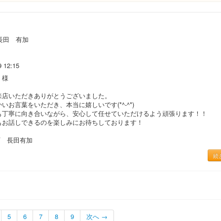
長田 有加
9 12:15
 様
来店いただきありがとうございました。
いお言葉をいただき、本当に嬉しいです(*^-^*)
も丁寧に向き合いながら、安心して任せていただけるよう頑張ります！！
もお話しできるのを楽しみにお待ちしております！
町 長田有加
続
5
6
7
8
9
次へ →