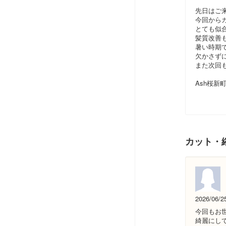
先日はご
今回から
とても似
髪質改善
暑い時期
欠かさず
また次回
Ash桜新
カット・
2026/06/2
今回もお
綺麗にし