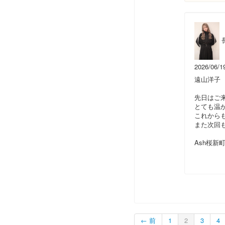
2026/06/1
遠山洋子
先日はご
とても温か
これから
また次回
Ash桜新
← 前
1
2
3
4