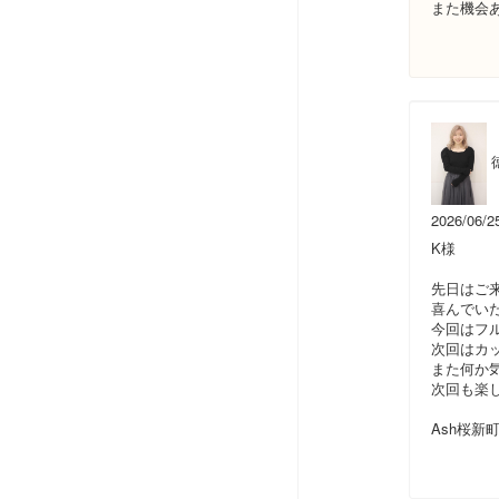
また機会
2026/06/2
K様
先日はご
喜んでいた
今回はフ
次回はカ
また何か
次回も楽
Ash桜