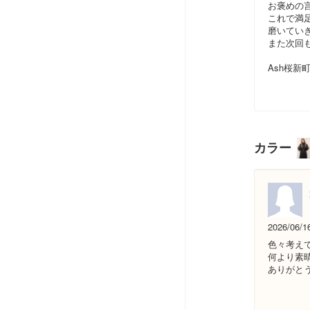
お褒めの
これで満
磨いてい
また次回
Ash桜新
カラー
2026/06/1
色々考え
何より素
ありがと