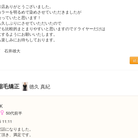
来店ありがとうございました。
カラーを明るめで染めさせていただきましたが
合っていたと思います！
も久しぶりにさせていただいたので
でも比較的まとまりやすいと思いますのでドライヤーだけは
にするようにお願いいたします。
も楽しみにお待ちしております。
町 石井雄大
続
縮毛矯正
徳久 真紀
K
50代前半
5 11:11
世話になりました。
て頂き、満足です。