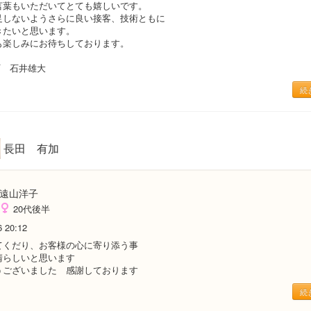
言葉もいただいてとても嬉しいです。
足しないようさらに良い接客、技術ともに
きたいと思います。
も楽しみにお待ちしております。
町 石井雄大
続
長田 有加
遠山洋子
20代後半
6 20:12
てくだり、お客様の心に寄り添う事
晴らしいと思います
うございました 感謝しております
続