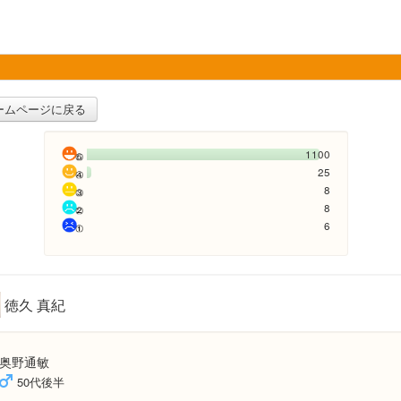
ームページに戻る
1100
25
8
8
6
徳久 真紀
奥野通敏
50代後半