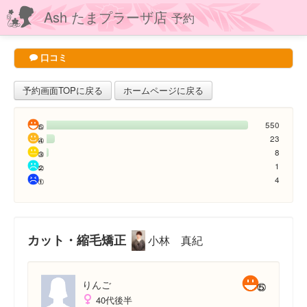
Ash たまプラーザ店
予約
口コミ
予約画面TOPに戻る
ホームページに戻る
550
23
8
1
4
カット・縮毛矯正
小林 真紀
りんご
40代後半