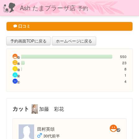
Ash たまプラーザ店
予約
口コミ
予約画面TOPに戻る
ホームページに戻る
550
23
8
1
4
カット
加藤 彩花
田村英頌
30代前半