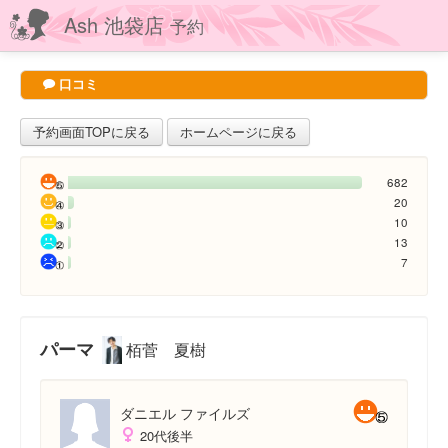
Ash 池袋店
予約
口コミ
予約画面TOPに戻る
ホームページに戻る
682
20
10
13
7
パーマ
栢菅 夏樹
ダニエル ファイルズ
20代後半