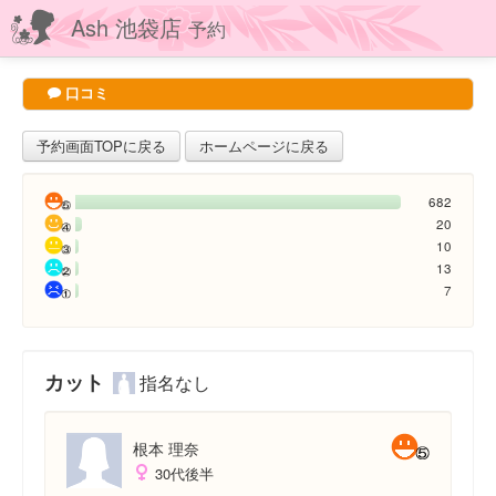
Ash 池袋店
予約
口コミ
予約画面TOPに戻る
ホームページに戻る
682
20
10
13
7
カット
指名なし
根本 理奈
30代後半