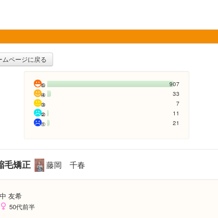
ームページに戻る
907
33
7
11
21
縮毛矯正
藤岡 千春
中 友希
50代前半