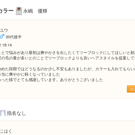
カラー
永嶋 優輝
ユウ
30代後半
2 18:14
ことで悩みがあり最初は爽やかさを出したくてツーブロックにしてほしいと頼
髪の毛の量が多いとのことでツーブロックよりも良いヘアスタイルを提案して
始めた段階ではどうなるのか少し不安もありましたが、カラーも入れてもらい
本当に爽やかに軽くなっていました
わった様でとても感謝しています。ありがとうございました
続
指名なし
こはく