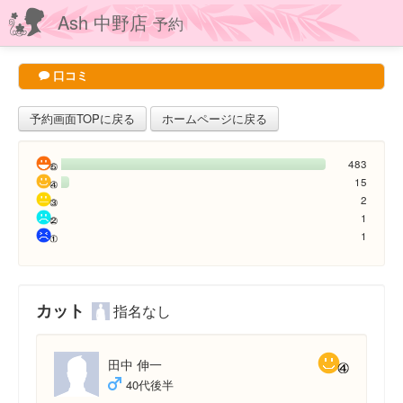
Ash 中野店
予約
口コミ
予約画面TOPに戻る
ホームページに戻る
483
15
2
1
1
カット
指名なし
田中 伸一
40代後半