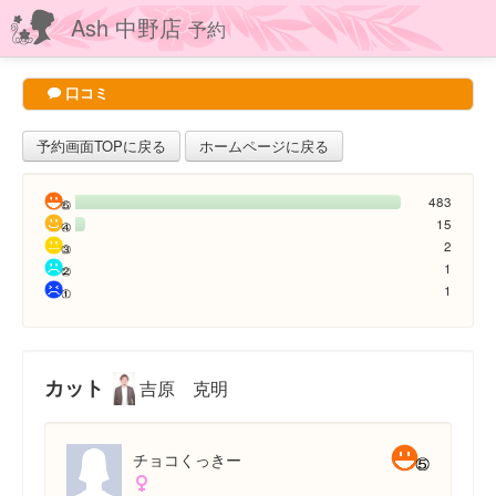
Ash 中野店
予約
口コミ
予約画面TOPに戻る
ホームページに戻る
483
15
2
1
1
カット
吉原 克明
チョコくっきー