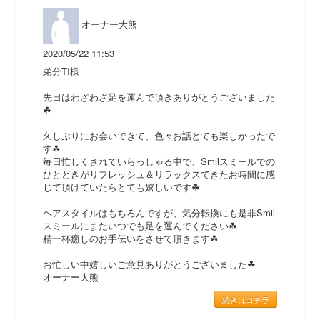
オーナー大熊
2020/05/22 11:53
弟分TI様
先日はわざわざ足を運んで頂きありがとうございました
☘
久しぶりにお会いできて、色々お話とても楽しかったで
す☘
毎日忙しくされていらっしゃる中で、Smilスミールでの
ひとときがリフレッシュ＆リラックスできたお時間に感
じて頂けていたらとても嬉しいです☘
ヘアスタイルはもちろんですが、気分転換にも是非Smil
スミールにまたいつでも足を運んでください☘
精一杯癒しのお手伝いをさせて頂きます☘
お忙しい中嬉しいご意見ありがとうございました☘
オーナー大熊
続きはコチラ