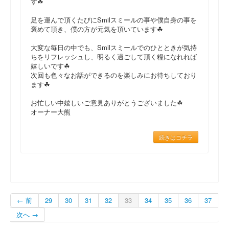
す☘
足を運んで頂くたびにSmilスミールの事や僕自身の事を
褒めて頂き、僕の方が元気を頂いています☘
大変な毎日の中でも、Smilスミールでのひとときが気持
ちをリフレッシュし、明るく過ごして頂く糧になれれば
嬉しいです☘
次回も色々なお話ができるのを楽しみにお待ちしており
ます☘
お忙しい中嬉しいご意見ありがとうございました☘
オーナー大熊
続きはコチラ
← 前
29
30
31
32
33
34
35
36
37
次へ →