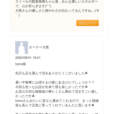
スミールの観葉植物ちゃん達、みんな優しいエネルギー
で、心が安らぎます(^ ^)
大熊さんの優しさと穏やかさが伝わってるんですね…(´∀
｀)
続きはコチラ
オーナー大熊
2020/09/01 19:01
tomo様
先日も足を運んで頂きありがとうございました☘
暑い中無事にお姉さまの家にあるけたでしょうか？？
今回も色々なお話が出来て僕も楽しかったです☘
お店の大切な植物達の事たくさん褒めて頂きすごい嬉し
かったです☘
tomoさんみたいに皆さん褒めてくれるので、きっと植物
達も喜んで元気に育ってくれているんだと思います☘