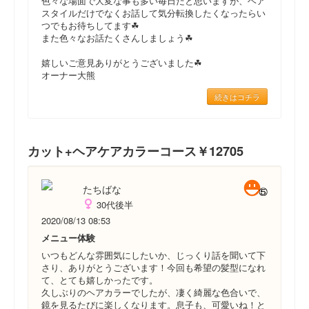
色々な場面で大変な事も多い毎日だと思いますが、ヘア
スタイルだけでなくお話して気分転換したくなったらい
つでもお待ちしてます☘
また色々なお話たくさんしましょう☘
嬉しいご意見ありがとうございました☘
オーナー大熊
続きはコチラ
カット+ヘアケアカラーコース￥12705
たちばな
30代後半
2020/08/13 08:53
メニュー体験
いつもどんな雰囲気にしたいか、じっくり話を聞いて下
さり、ありがとうございます！今回も希望の髪型になれ
て、とても嬉しかったです。
久しぶりのヘアカラーでしたが、凄く綺麗な色合いで、
鏡を見るたびに楽しくなります。息子も、可愛いね！と