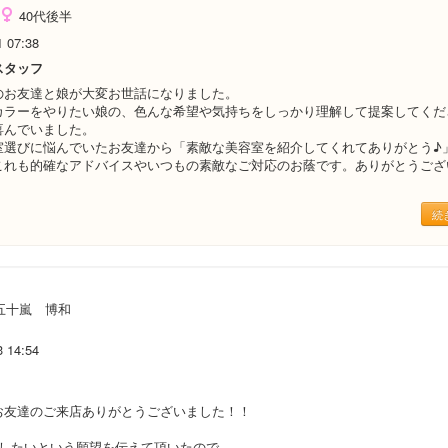
40代後半
1 07:38
スタッフ
のお友達と娘が大変お世話になりました。
カラーをやりたい娘の、色んな希望や気持ちをしっかり理解して提案してくだ
喜んでいました。
室選びに悩んでいたお友達から「素敵な美容室を紹介してくれてありがとう♪
これも的確なアドバイスやいつもの素敵なご対応のお蔭です。ありがとうござ
続
五十嵐 博和
3 14:54
お友達のご来店ありがとうございました！！
うしたいという願望を伝えて頂いたので