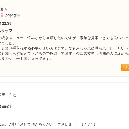
まる
20代前半
3 22:39
スタッフ
き続きメニューに悩みながら来店したのですが、素敵な提案でとても良いヘア
けました。
きる限り手入れする必要が無いカタチで、でもおしゃれに見られたい」という
にも関わらず応えて下さるので感謝してます。今回の髪型も周囲の人に褒めら
ぶりのショート気に入ってます。
続
岡田 仁志
5 08:01
来店、ご担当させて頂きありがとうございました（＾∇＾）