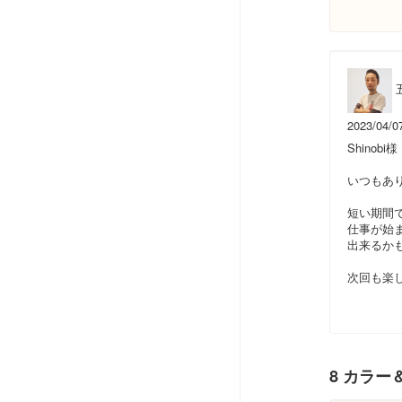
2023/04/0
Shinobi様
いつもあ
短い期間
仕事が始
出来るか
次回も楽し
8 カラー