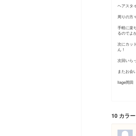
ヘアスタ
周りの方
手軽に楽
るのでよ
次にカッ
ん！
次回いらっ
またお会
liage岡田
10 カラ