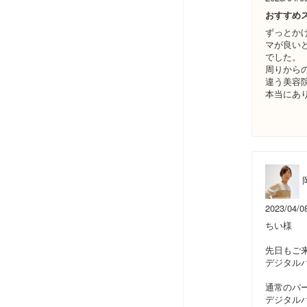
おすすめ
ずっとか
マが良い
でした。
周りから
違う美容
本当にあ
2023/04/0
ちい様
先日もご
デジタル
通常のパ
デジタル