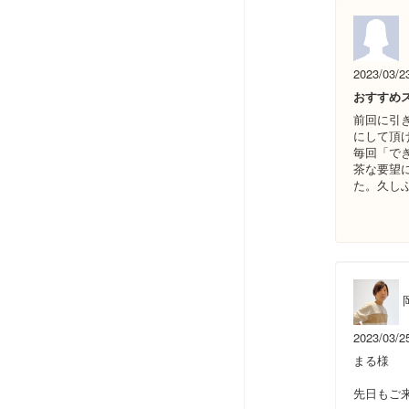
2023/03/2
おすすめ
前回に引
にして頂
毎回「で
茶な要望
た。久し
2023/03/2
まる様
先日もご