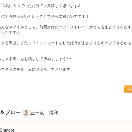
イル気に入っていただけて大変嬉しく思います♪
々にも評判も良いということでさらに嬉しいです！！！
ちんなスタイルとして、前回かけたソフトストレートがとてもまとまりをだす
かったです☆
トする際は、またソフトストレートをしたほうがまとまりをキープできるかも
しゃる際にもお話しして決めましょう^ ^
いできるのを楽しみにお待ちしております！
続
ー＆ブロー
五十嵐 博和
Shinobi