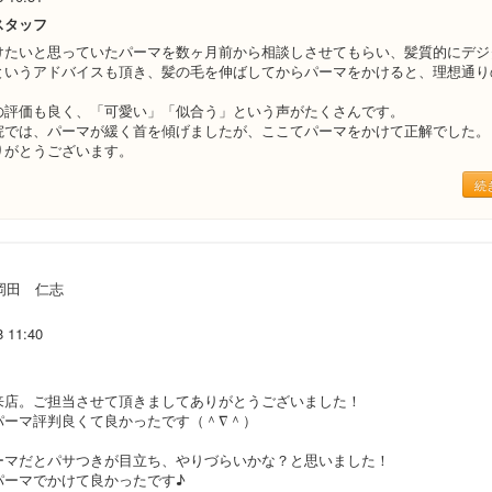
スタッフ
けたいと思っていたパーマを数ヶ月前から相談しさせてもらい、髪質的にデジ
というアドバイスも頂き、髪の毛を伸ばしてからパーマをかけると、理想通り
の評価も良く、「可愛い」「似合う」という声がたくさんです。
院では、パーマが緩く首を傾げましたが、ここてパーマをかけて正解でした。
りがとうございます。
続
岡田 仁志
8 11:40
来店。ご担当させて頂きましてありがとうございました！
パーマ評判良くて良かったです（＾∇＾）
ーマだとパサつきが目立ち、やりづらいかな？と思いました！
パーマでかけて良かったです♪