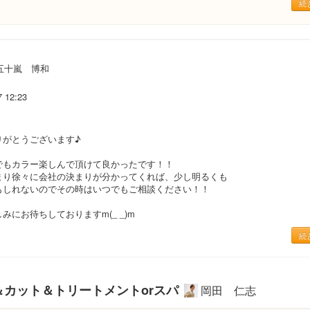
続
五十嵐 博和
7 12:23
りがとうございます♪
でもカラー楽しんで頂けて良かったです！！
まり徐々に会社の決まりが分かってくれば、少し明るくも
もしれないのでその時はいつでもご相談ください！！
みにお待ちしておりますm(_ _)m
続
＆カット＆トリートメントorスパ
岡田 仁志