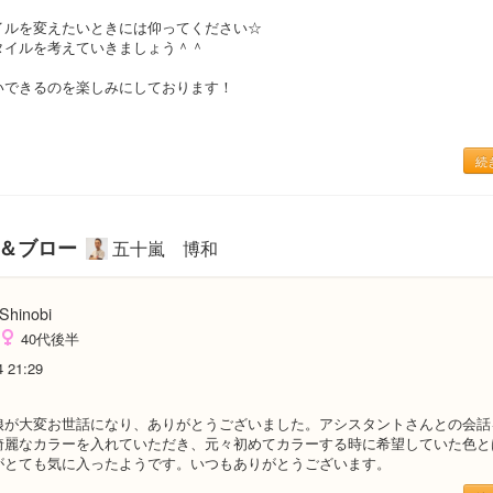
イルを変えたいときには仰ってください☆
タイルを考えていきましょう＾＾
いできるのを楽しみにしております！
続
ー＆ブロー
五十嵐 博和
Shinobi
40代後半
4 21:29
娘が大変お世話になり、ありがとうございました。アシスタントさんとの会話
綺麗なカラーを入れていただき、元々初めてカラーする時に希望していた色と
がとても気に入ったようです。いつもありがとうございます。