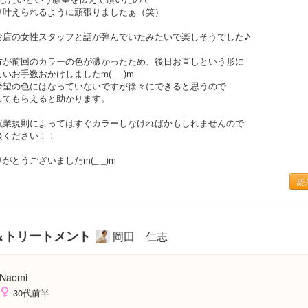
り叶えられるように頑張りましたぁ（笑）
お店の女性スタッフと話が弾んでいたみたいで楽しそうでした♪
方が前回のカラーの色が濃かったため、後日お直しという形に
いお手数おかけしましたm(_ _)m
希望の色にはなっていないですが徐々にできると思うので
してもらえると助かります。
就業規則によってはすぐカラーしなければかもしれませんので
談ください！！
がとうございましたm(_ _)m
続
ト＆トリートメント
岡田 仁志
Naomi
30代前半