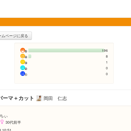
ームページに戻る
196
8
1
0
0
パーマ＋カット
岡田 仁志
ちぃ
30代前半
8 10:51