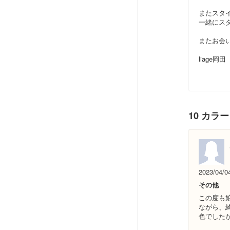
またスタ
一緒にス
またお会
liage岡田
10 カラ
2023/04/0
その他
この度も
ながら、
色でした