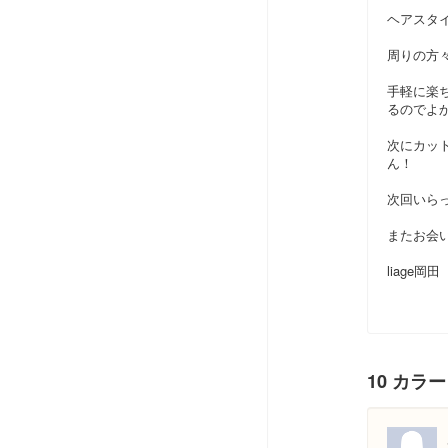
ヘアスタ
周りの方
手軽に楽
るのでよ
次にカッ
ん！
次回いらっ
またお会
liage岡田
10 カラ