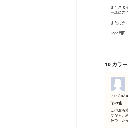
またスタ
一緒にス
またお会
liage岡田
10 カラ
2023/04/0
その他
この度も
ながら、
色でした