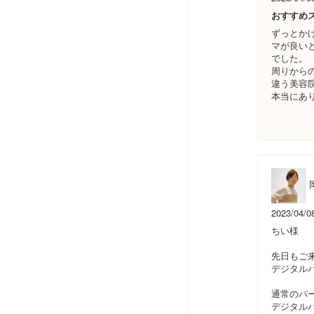
おすすめ
ずっとか
マが良い
でした。
周りから
違う美容
本当にあ
2023/04/0
ちい様
先日もご
デジタル
通常のパ
デジタル