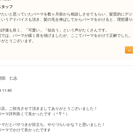
スタッフ
けたいと思っていたパーマを数ヶ月前から相談しさせてもらい、髪質的にデジ
というアドバイスも頂き、髪の毛を伸ばしてからパーマをかけると、理想通り
の評価も良く、「可愛い」「似合う」という声がたくさんです。
院では、パーマが緩く首を傾げましたが、ここてパーマをかけて正解でした。
りがとうございます。
続
岡田 仁志
8 11:40
来店。ご担当させて頂きましてありがとうございました！
パーマ評判良くて良かったです（＾∇＾）
ーマだとパサつきが目立ち、やりづらいかな？と思いました！
パーマでかけて良かったです♪