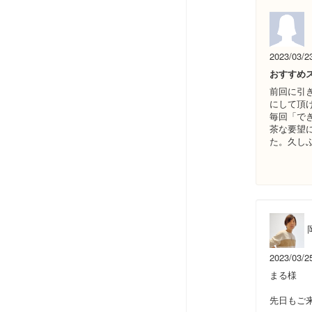
2023/03/2
おすすめ
前回に引
にして頂
毎回「で
茶な要望
た。久し
2023/03/2
まる様
先日もご