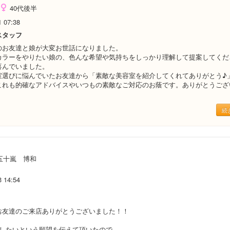
40代後半
1 07:38
スタッフ
のお友達と娘が大変お世話になりました。
カラーをやりたい娘の、色んな希望や気持ちをしっかり理解して提案してくだ
喜んでいました。
室選びに悩んでいたお友達から「素敵な美容室を紹介してくれてありがとう♪
これも的確なアドバイスやいつもの素敵なご対応のお蔭です。ありがとうござ
続
五十嵐 博和
3 14:54
お友達のご来店ありがとうございました！！
うしたいという願望を伝えて頂いたので