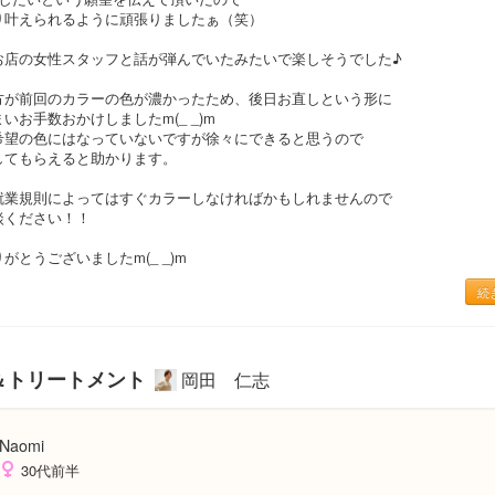
り叶えられるように頑張りましたぁ（笑）
お店の女性スタッフと話が弾んでいたみたいで楽しそうでした♪
方が前回のカラーの色が濃かったため、後日お直しという形に
いお手数おかけしましたm(_ _)m
希望の色にはなっていないですが徐々にできると思うので
してもらえると助かります。
就業規則によってはすぐカラーしなければかもしれませんので
談ください！！
がとうございましたm(_ _)m
続
ト＆トリートメント
岡田 仁志
Naomi
30代前半