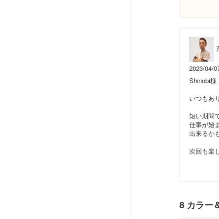
2023/04/0
Shinobi様
いつもあ
短い期間
仕事が始
出来るか
次回も楽し
8 カラー