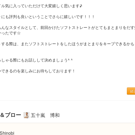
イル気に入っていただけて大変嬉しく思います♪
々にも評判も良いということでさらに嬉しいです！！！
ちんなスタイルとして、前回かけたソフトストレートがとてもまとまりをだす
かったです☆
トする際は、またソフトストレートをしたほうがまとまりをキープできるかも
しゃる際にもお話しして決めましょう^ ^
いできるのを楽しみにお待ちしております！
続
ー＆ブロー
五十嵐 博和
Shinobi