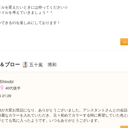
イルを変えたいときには仰ってください☆
タイルを考えていきましょう＾＾
いできるのを楽しみにしております！
続
ー＆ブロー
五十嵐 博和
Shinobi
40代後半
4 21:29
娘が大変お世話になり、ありがとうございました。アシスタントさんとの会話
綺麗なカラーを入れていただき、元々初めてカラーする時に希望していた色と
がとても気に入ったようです。いつもありがとうございます。