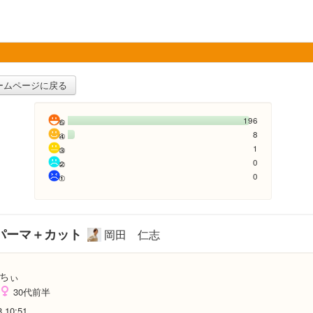
ームページに戻る
196
8
1
0
0
パーマ＋カット
岡田 仁志
ちぃ
30代前半
8 10:51