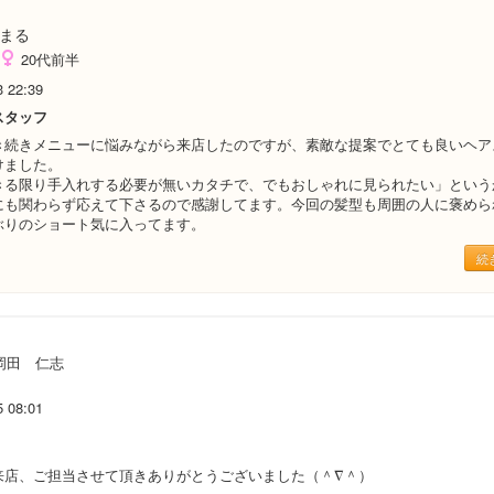
まる
20代前半
3 22:39
スタッフ
き続きメニューに悩みながら来店したのですが、素敵な提案でとても良いヘア
けました。
きる限り手入れする必要が無いカタチで、でもおしゃれに見られたい」という
にも関わらず応えて下さるので感謝してます。今回の髪型も周囲の人に褒めら
ぶりのショート気に入ってます。
続
岡田 仁志
5 08:01
来店、ご担当させて頂きありがとうございました（＾∇＾）