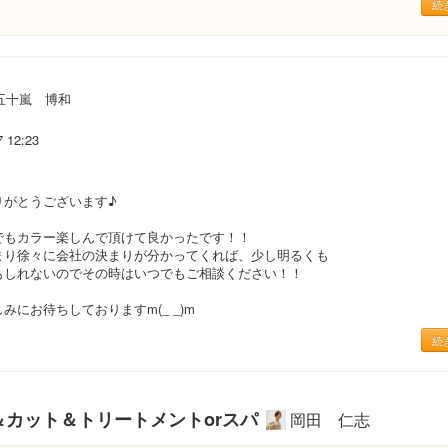
続
五十嵐 博和
7 12:23
りがとうございます♪
でもカラー楽しんで頂けて良かったです！！
まり徐々に会社の決まりが分かってくれば、少し明るくも
もしれないのでその時はいつでもご相談ください！！
みにお待ちしておりますm(_ _)m
続
＆カット＆トリートメントorスパ
岡田 仁志