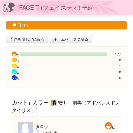
FACE-T (フェイスティ)
予約
口コミ
予約画面TOPに戻る
ホームページに戻る
177
0
1
0
0
カット+ カラー
安井 朋美〈アドバンスドス
タイリスト〉
タロウ
30代前半