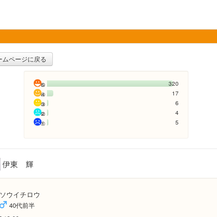
ームページに戻る
320
17
6
4
5
伊東 輝
ソウイチロウ
40代前半