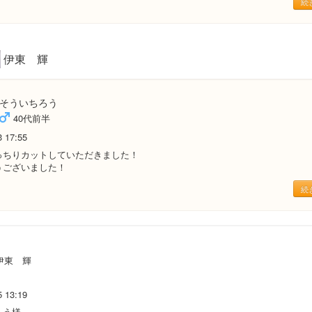
続
伊東 輝
そういちろう
40代前半
3 17:55
っちりカットしていただきました！
うございました！
続
伊東 輝
5 13:19
ろう様