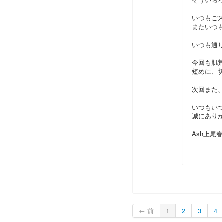
いつもご
またいつ
いつも通
今回も肌
短めに、
次回また
いつもい
誠にあり
Ash上尾
← 前
1
2
3
4