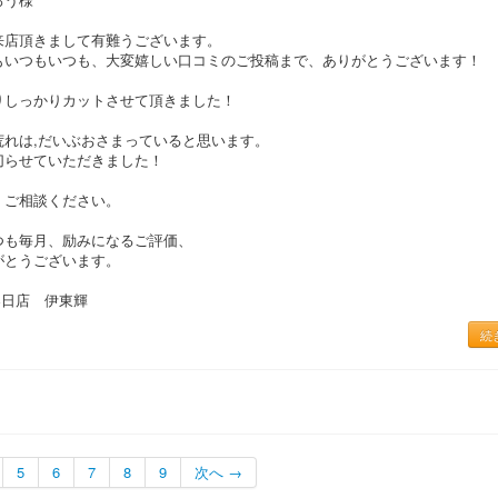
来店頂きまして有難うございます。
もいつもいつも、大変嬉しい口コミのご投稿まで、ありがとうございます！
りしっかりカットさせて頂きました！
荒れは,だいぶおさまっていると思います。
切らせていただきました！
、ご相談ください。
つも毎月、励みになるご評価、
がとうございます。
春日店 伊東輝
続
5
6
7
8
9
次へ →