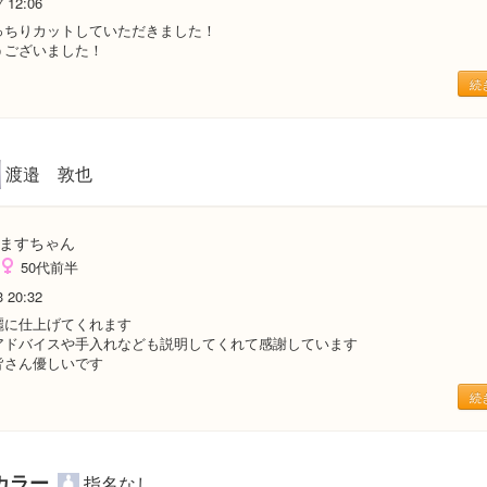
7 12:06
っちりカットしていただきました！
うございました！
続
渡邉 敦也
ますちゃん
50代前半
3 20:32
麗に仕上げてくれます
アドバイスや手入れなども説明してくれて感謝しています
皆さん優しいです
続
カラー
指名なし