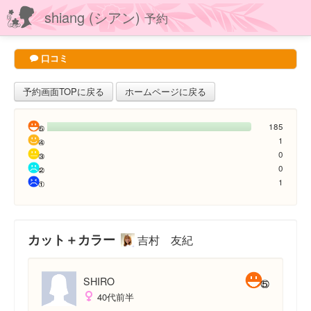
shiang (シアン)
予約
口コミ
予約画面TOPに戻る
ホームページに戻る
185
1
0
0
1
カット＋カラー
吉村 友紀
SHIRO
40代前半