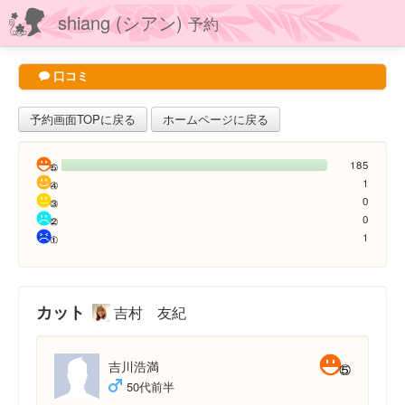
shiang (シアン)
予約
口コミ
予約画面TOPに戻る
ホームページに戻る
185
1
0
0
1
カット
吉村 友紀
吉川浩満
50代前半