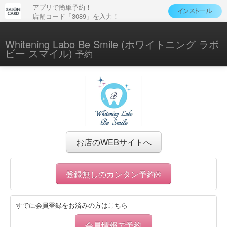
アプリで簡単予約！
店舗コード「3089」を入力！
Whitening Labo Be Smile (ホワイトニング ラボ
ビー スマイル)
予約
お店のWEBサイトへ
登録無しのカンタン予約®
すでに会員登録をお済みの方はこちら
会員情報で予約