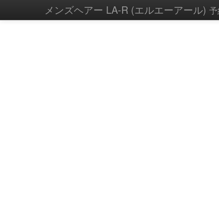
メンズヘアー LA-R (エルエーアール)
予