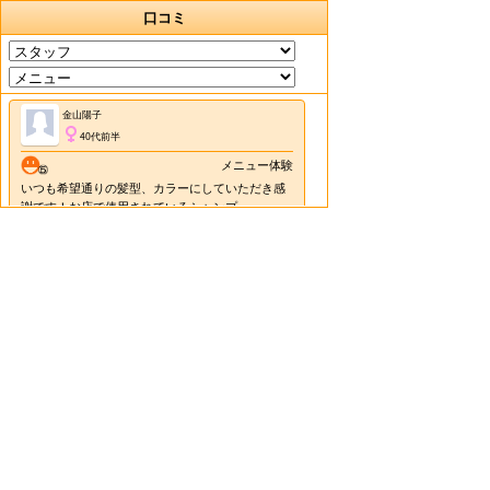
口コミ
金山陽子
40代前半
メニュー体験
いつも希望通りの髪型、カラーにしていただき感
謝です！お店で使用されているシャンプー
2026/06/05 19:08
のの
お店のココが好き
いつもとても丁寧にしていただいています。 お店
も緑が多く、ゆったりとしてとても雰囲気が良い
です。
2026/03/08 19:36